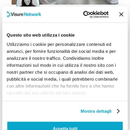
Caroline Kumar
Recensioni VisureNetwork®:
cosa dicono di noi i nostri
Questo sito web utilizza i cookie
Affiliati?
Utilizziamo i cookie per personalizzare contenuti ed
VisureNetwork® è un progetto ambizioso
annunci, per fornire funzionalità dei social media e per
che si pone l’obiettivo di rivoluzionare il
analizzare il nostro traffico. Condividiamo inoltre
sistema di accesso ai dati, per...
informazioni sul modo in cui utilizza il nostro sito con i
nostri partner che si occupano di analisi dei dati web,
23/09/2021
pubblicità e social media, i quali potrebbero combinarle
con altre informazioni che ha fornito loro o che hanno
raccolto dal suo utilizzo dei loro servizi.
Mostra dettagli
Accetta tutti