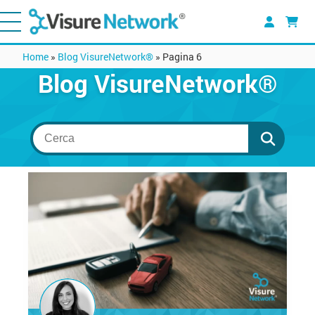
Home
»
Blog VisureNetwork®
»
Pagina 6
Blog VisureNetwork®