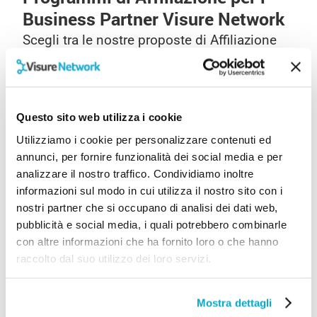
Business Partner Visure Network
Scegli tra le nostre proposte di Affiliazione
commerciale: Web Banner, Affiliazioni e
Franchising.
Questo sito web utilizza i cookie
Utilizziamo i cookie per personalizzare contenuti ed
annunci, per fornire funzionalità dei social media e per
analizzare il nostro traffico. Condividiamo inoltre
WEB BANNER
informazioni sul modo in cui utilizza il nostro sito con i
nostri partner che si occupano di analisi dei dati web,
Hai un sito web o un blog e vuoi trasformare le
pubblicità e social media, i quali potrebbero combinarle
visite in conversioni? Inserisci i Web Banner di
con altre informazioni che ha fornito loro o che hanno
VisureNetwork® e inizia a guadagnare.
raccolto dal suo utilizzo dei loro servizi.
Scopri di più
Mostra dettagli