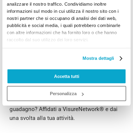
analizzare il nostro traffico. Condividiamo inoltre
Commercio,
sono a disposizione tutti i dati e i documenti
informazioni sul modo in cui utilizza il nostro sito con i
indispensabili per il registro anagrafe
nostri partner che si occupano di analisi dei dati web,
condominiale o per il Superbonus 110: visure
pubblicità e social media, i quali potrebbero combinarle
catastali, atti di provenienza, planimetrie
con altre informazioni che ha fornito loro o che hanno
catastali, elaborato planimetrico, visura
raccolto dal suo utilizzo dei loro servizi.
intestatari ditte catastali,
servizi esclusivi per gli amministratori di
condominio come la visura intestatari ditte
catastali,
Mostra dettagli
servizi di recupero crediti e rintraccio di
condomini morosi.
Accetta tutti
Sei un amministratore di condominio e
vorresti semplificare il tuo lavoro e allo
Personalizza
stesso tempo incrementare anche il tuo
®
guadagno? Affidati a VisureNetwork
e dai
una svolta alla tua attività.