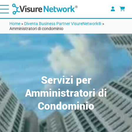
Home
»
Diventa Business Partner VisureNetwork®
»
Amministratori di condominio
Ser
v
izi per
Amministratori di
Condominio