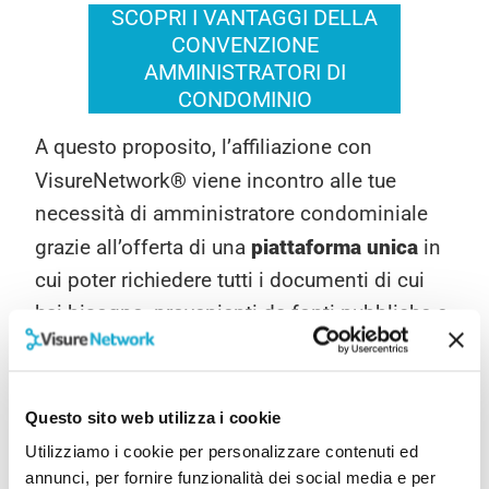
SCOPRI I VANTAGGI DELLA
CONVENZIONE
AMMINISTRATORI DI
CONDOMINIO
A questo proposito, l’affiliazione con
®
VisureNetwork
viene incontro alle tue
necessità di amministratore condominiale
piattaforma unica
grazie all’offerta di una
in
cui poter richiedere tutti i documenti di cui
hai bisogno, provenienti da fonti pubbliche e
private. Di seguito si riportano alcuni
vantaggi della Convenzione:
Questo sito web utilizza i cookie
oltre 240 servizi a disposizione con
Utilizziamo i cookie per personalizzare contenuti ed
collegamento diretto alle banche dati pubbliche
annunci, per fornire funzionalità dei social media e per
del Catasto, Conservatoria e Camera di