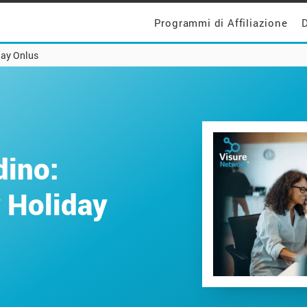
Programmi di Affiliazione
D
iday Onlus
dino:
y Holiday