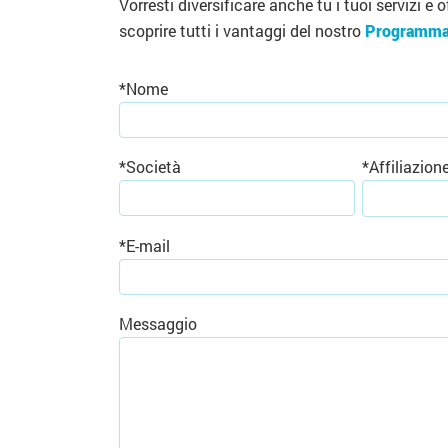
Vorresti diversificare anche tu i tuoi servizi e o
scoprire tutti i vantaggi del nostro
Programm
*
Nome
*
Società
*
Affiliazion
*
E-mail
Messaggio