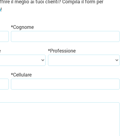
ffrire il meglio ai tuoi clienti? Compila il form per
a
!
*
Cognome
e
*
Professione
*
Cellulare