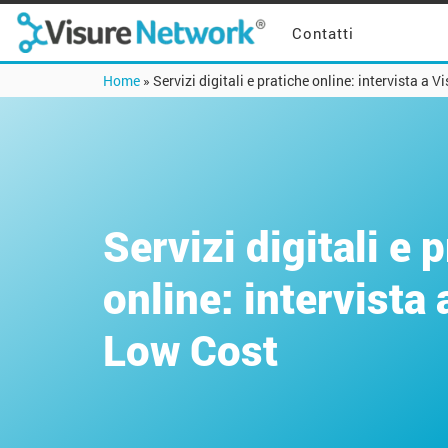
Contatti
Home
»
Servizi digitali e pratiche online: intervista a 
Servizi digitali e 
online: intervista 
Low Cost