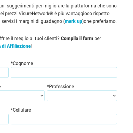
lcuni suggerimenti per migliorare la piattaforma che sono
dei prezzi VisureNetwork® è più vantaggioso rispetto
 servizi i margini di guadagno (
mark up
)che preferiamo.
ffrire il meglio ai tuoi clienti?
Compila il form
per
i Affiliazione
!
*
Cognome
e
*
Professione
*
Cellulare