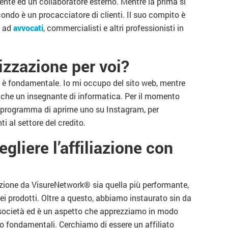
te ed un collaboratore esterno. Mentre la prima si
ondo è un procacciatore di clienti. Il suo compito è
® ad
avvocati
, commercialisti e altri professionisti in
izzazione per voi?
e
è fondamentale. Io mi occupo del sito web, mentre
anche un insegnante di informatica. Per il momento
programma di aprirne uno su Instagram, per
ti al settore del credito.
gliere l’affiliazione con
ione da VisureNetwork® sia quella più performante,
dei prodotti. Oltre a questo, abbiamo instaurato sin da
a società ed è un aspetto che apprezziamo in modo
no fondamentali. Cerchiamo di essere un affiliato