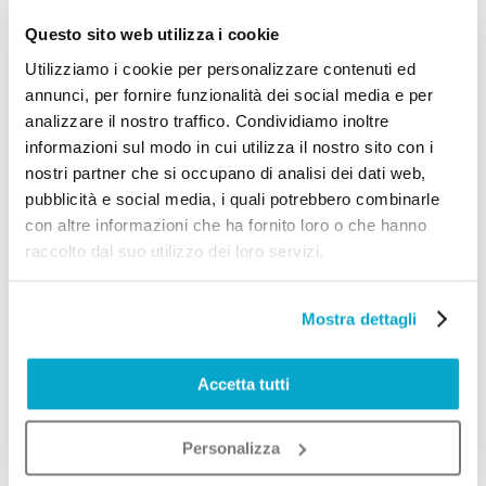
imprese. Software CRM, ERP, e
Questo sito web utilizza i cookie
piattaforme di project management sono
Utilizziamo i cookie per personalizzare contenuti ed
sempre più utilizzati per ottimizzare i
annunci, per fornire funzionalità dei social media e per
processi aziendali. Offrire queste
analizzare il nostro traffico. Condividiamo inoltre
informazioni sul modo in cui utilizza il nostro sito con i
soluzioni con il tuo marchio ti permette di
nostri partner che si occupano di analisi dei dati web,
entrare in un mercato in crescita senza
pubblicità e social media, i quali potrebbero combinarle
sviluppare internamente la tecnologia.
con altre informazioni che ha fornito loro o che hanno
raccolto dal suo utilizzo dei loro servizi.
Soluzioni di e-commerce
Un altro prodotto white label che sarà
molto richiesto nel 2025 è la creazione di
Mostra dettagli
soluzioni e-commerce personalizzate. Con
la crescita del commercio online, le
Accetta tutti
aziende cercano piattaforme facili da
utilizzare e scalabili. Offrendo software di
Personalizza
e-commerce come Shopify o piattaforme