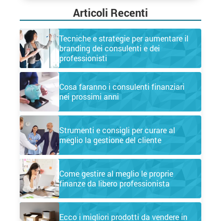
Articoli Recenti
Tecniche e strategie per aumentare il
branding dei consulenti e dei
professionisti
Cosa faranno i consulenti finanziari
nei prossimi anni
Strumenti e consigli per curare al
meglio la gestione del cliente
Come gestire al meglio le proprie
finanze da libero professionista
Ecco i migliori prodotti da vendere in