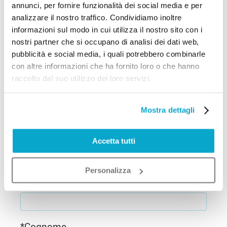
Vuoi scoprire di più?
annunci, per fornire funzionalità dei social media e per
analizzare il nostro traffico. Condividiamo inoltre
Stai valutando la possibilità di affiliarti a
informazioni sul modo in cui utilizza il nostro sito con i
noi ma non sei sicuro che sia una scelta
nostri partner che si occupano di analisi dei dati web,
adatta alla tua attività? Puoi prenotare,
pubblicità e social media, i quali potrebbero combinarle
con altre informazioni che ha fornito loro o che hanno
gratuitamente e senza impegno, una
raccolto dal suo utilizzo dei loro servizi.
demo gratuita
in base alle tue disponibilità
per confrontarti con il titolare di
Mostra dettagli
VisureNetwork®.
Compila il form e sarai ricontattato dalla
Accetta tutti
nostra Assistenza!
Personalizza
*
Nome
*
Cognome