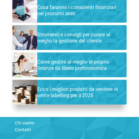
Cosa faranno i consulenti finanziari
nei prossimi anni
Strumenti e consigli per curare al
meglio la gestione del cliente
Come gestire al meglio le proprie
finanze da libero professionista
Ecco i migliori prodotti da vendere in
white labelling per il 2025
Chi siamo
Contatti