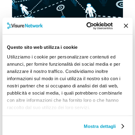
Paolo Baita
Questo sito web utilizza i cookie
L’importanza del networking per la
crescita di un’attività
Utilizziamo i cookie per personalizzare contenuti ed
annunci, per fornire funzionalità dei social media e per
Il networking è uno strumento potente per
analizzare il nostro traffico. Condividiamo inoltre
la crescita digitale di un’attività, perché è
informazioni sul modo in cui utilizza il nostro sito con i
in grado di aprire...
nostri partner che si occupano di analisi dei dati web,
pubblicità e social media, i quali potrebbero combinarle
27/09/2024
con altre informazioni che ha fornito loro o che hanno
raccolto dal suo utilizzo dei loro servizi.
Mostra dettagli