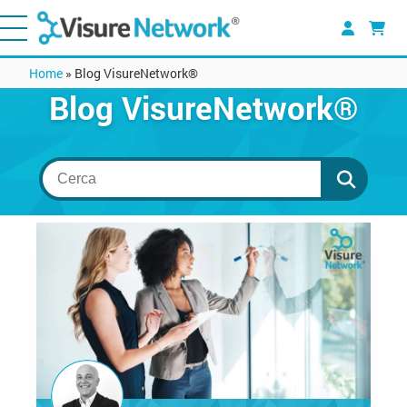
Home
»
Blog VisureNetwork®
Blog VisureNetwork®