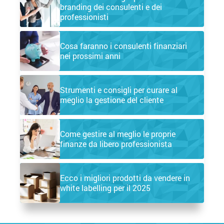
branding dei consulenti e dei
professionisti
Cosa faranno i consulenti finanziari
nei prossimi anni
Strumenti e consigli per curare al
meglio la gestione del cliente
Come gestire al meglio le proprie
finanze da libero professionista
Ecco i migliori prodotti da vendere in
white labelling per il 2025