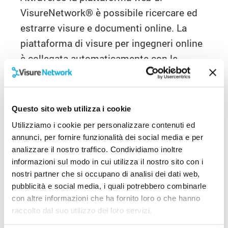
VisureNetwork
®
è possibile ricercare ed
estrarre visure e documenti online. La
piattaforma di visure per ingegneri online
è collegata automaticamente con le
banche dati pubbliche e l’estrazione delle
visure avviene in
tempo reale
. In pochi
secondi è possibile disbrigare le
pratiche
Questo sito web utilizza i cookie
catastali per ingegneri
e ricevere visure
Utilizziamo i cookie per personalizzare contenuti ed
estratte da:
annunci, per fornire funzionalità dei social media e per
analizzare il nostro traffico. Condividiamo inoltre
CATASTO
informazioni sul modo in cui utilizza il nostro sito con i
nostri partner che si occupano di analisi dei dati web,
pubblicità e social media, i quali potrebbero combinarle
visura catastale nazionali e provinciali per
soggetto, persona fisica o giuridica
con altre informazioni che ha fornito loro o che hanno
ispezione catastale per immobile, terreno o
raccolto dal suo utilizzo dei loro servizi.
fabbricato (attuale o storica)
visura rendita catastale