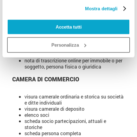
visura catastale IMU, TARI e TASI
Mostra dettagli
CONSERVATORIA
RR.II.
Accetta tutti
ispezione ipotecaria per soggetto, persona
fisica o giuridica, o per immobile
Personalizza
visura ipotecaria pregiudizievoli per soggetto,
persona fisica e giuridica
nota di trascrizione online per immobile o per
soggetto, persona fisica o giuridica
CAMERA DI COMMERCIO
visura camerale ordinaria e storica su società
e ditte individuali
visura camerale di deposito
elenco soci
scheda socio partecipazioni, attuali e
storiche
scheda persona completa