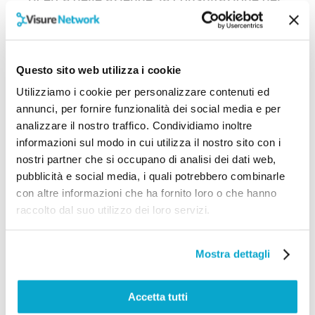
bilanci e molto altro ai propri clienti.
Sfruttando questi servizi, infatti, le
tabaccherie possono espandere il loro
Questo sito web utilizza i cookie
portafoglio di offerte e aumentare i
Utilizziamo i cookie per personalizzare contenuti ed
guadagni.
annunci, per fornire funzionalità dei social media e per
analizzare il nostro traffico. Condividiamo inoltre
In conclusione, una tabaccheria può
informazioni sul modo in cui utilizza il nostro sito con i
vendere una vasta gamma di prodotti e
nostri partner che si occupano di analisi dei dati web,
servizi, ma è fondamentale rispettare le
pubblicità e social media, i quali potrebbero combinarle
con altre informazioni che ha fornito loro o che hanno
leggi e le normative, compresa
raccolto dal suo utilizzo dei loro servizi.
l’acquisizione della licenza tabaccheria.
Per avere successo in un settore in
Mostra dettagli
continua evoluzione, le tabaccherie
dovrebbero considerare l’aggiunta di
Accetta tutti
nuovi prodotti, sfruttando al massimo i