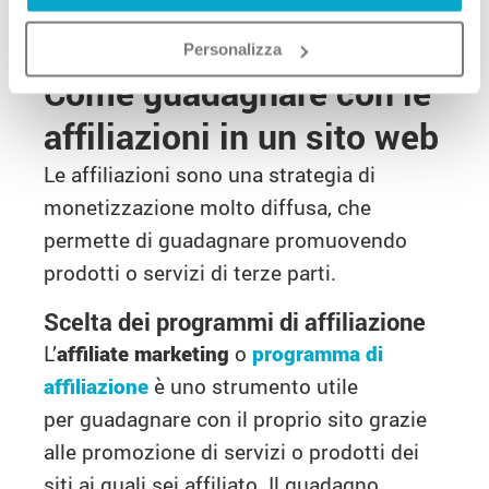
targeting
: personalizza gli annunci per renderli
rilevanti per il tuo pubblico.
Personalizza
Come guadagnare con le
affiliazioni in un sito web
Le affiliazioni sono una strategia di
monetizzazione molto diffusa, che
permette di guadagnare promuovendo
prodotti o servizi di terze parti.
Scelta dei programmi di affiliazione
L’
affiliate marketing
o
programma di
affiliazione
è uno strumento utile
per guadagnare con il proprio sito grazie
alle promozione di servizi o prodotti dei
siti ai quali sei affiliato. Il guadagno