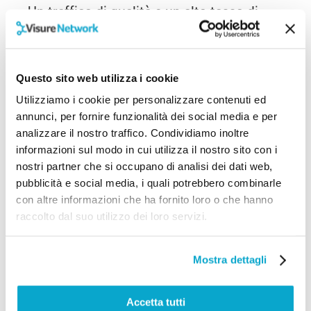
Un traffico di qualità e un alto tasso di
coinvolgimento dei visitatori sono fattori
chiave per aumentare la probabilità che gli
utenti clicchino sugli annunci,
Questo sito web utilizza i cookie
incrementando così i guadagni.
Utilizziamo i cookie per personalizzare contenuti ed
annunci, per fornire funzionalità dei social media e per
Ottimizzazione per i click
analizzare il nostro traffico. Condividiamo inoltre
Per riassumere, se sei intenzionato a
informazioni sul modo in cui utilizza il nostro sito con i
massimizzare i guadagni tramite i click, è
nostri partner che si occupano di analisi dei dati web,
pubblicità e social media, i quali potrebbero combinarle
bene prestare attenzione a:
con altre informazioni che ha fornito loro o che hanno
raccolto dal suo utilizzo dei loro servizi.
posizionamento degli annunci
: è preferibile
inserire gli annunci in posizioni strategiche,
come nella parte superiore della pagina o
Mostra dettagli
all’interno dei contenuti,
design
: scegli un design che integri gli
annunci senza disturbare l’esperienza
Accetta tutti
dell’utente nella pagina,