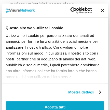
avviare un’attività senza alcun
investimento, alcune case madri offrono
condizioni che minimizzano le spese.
Questo sito web utilizza i cookie
In un franchising a costo zero, la casa
Utilizziamo i cookie per personalizzare contenuti ed
madre non richiede il pagamento di
annunci, per fornire funzionalità dei social media e per
royalties sui guadagni, non addebita fee di
analizzare il nostro traffico. Condividiamo inoltre
ingresso e non impone vincoli di acquisto
informazioni sul modo in cui utilizza il nostro sito con i
sui prodotti, permettendo di ordinare solo
nostri partner che si occupano di analisi dei dati web,
pubblicità e social media, i quali potrebbero combinarle
le quantità necessarie. Inoltre, spesso
con altre informazioni che ha fornito loro o che hanno
offre arredamenti e attrezzature in
raccolto dal suo utilizzo dei loro servizi.
comodato d’uso gratuito. Tuttavia, è
importante notare che, sebbene queste
Mostra dettagli
condizioni riducano i costi iniziali, altre
spese, come l’affitto o l’acquisto del
Accetta tutti