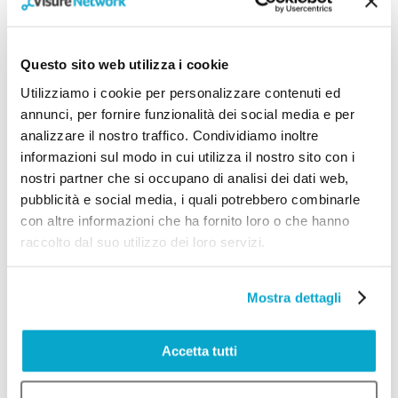
pratiche per risolvere il problema che
viene menzionato nella recensione.
Questo sito web utilizza i cookie
Proseguire la discussione in privato
Utilizziamo i cookie per personalizzare contenuti ed
Quando necessario, continuare la
annunci, per fornire funzionalità dei social media e per
conversazione in privato può aiutare a
analizzare il nostro traffico. Condividiamo inoltre
risolvere il problema in modo più efficace.
informazioni sul modo in cui utilizza il nostro sito con i
Questo approccio evita discussioni
nostri partner che si occupano di analisi dei dati web,
pubblicità e social media, i quali potrebbero combinarle
pubbliche che potrebbero danneggiare
con altre informazioni che ha fornito loro o che hanno
ulteriormente la tua immagine e consente
raccolto dal suo utilizzo dei loro servizi.
di comprendere meglio le esigenze del
cliente e le motivazioni che lo hanno
Mostra dettagli
spinto a condividere un feedback
negativo.
Accetta tutti
Monitorare le recensioni regolarmente
Ancora, è fondamentale monitorare le