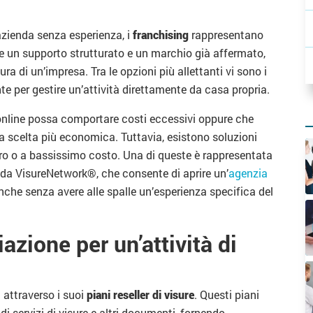
zienda senza esperienza, i
franchising
rappresentano
e un supporto strutturato e un marchio già affermato,
ra di un’impresa. Tra le opzioni più allettanti vi sono i
e per gestire un’attività direttamente da casa propria.
 online possa comportare costi eccessivi oppure che
la scelta più economica. Tuttavia, esistono soluzioni
ero o a bassissimo costo. Una di queste è rappresentata
da VisureNetwork®, che consente di aprire un’
agenzia
anche senza avere alle spalle un’esperienza specifica del
azione per un’attività di
 attraverso i suoi
piani reseller di visure
. Questi piani
di servizi di visure e altri documenti, fornendo