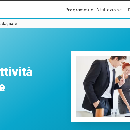
Programmi di Affiliazione
D
uadagnare
tività
e