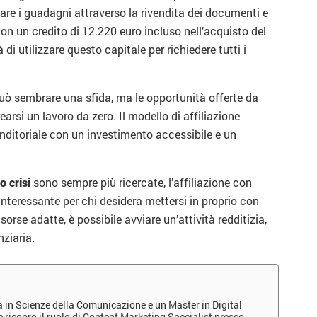
e i guadagni attraverso la rivendita dei documenti e
con un credito di 12.220 euro incluso nell’acquisto del
 di utilizzare questo capitale per richiedere tutti i
ò sembrare una sfida, ma le opportunità offerte da
rsi un lavoro da zero. Il modello di affiliazione
ditoriale con un investimento accessibile e un
o crisi
sono sempre più ricercate, l’affiliazione con
teressante per chi desidera mettersi in proprio con
sorse adatte, è possibile avviare un’attività redditizia,
ziaria.
a in Scienze della Comunicazione e un Master in Digital
ricopro il ruolo di Content Marketing Specialist presso