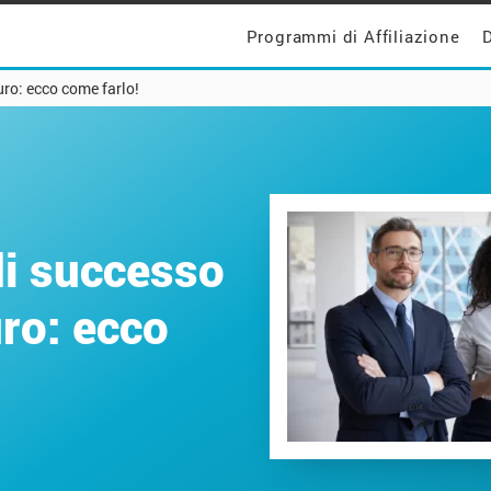
Programmi di Affiliazione
D
uro: ecco come farlo!
 di successo
uro: ecco