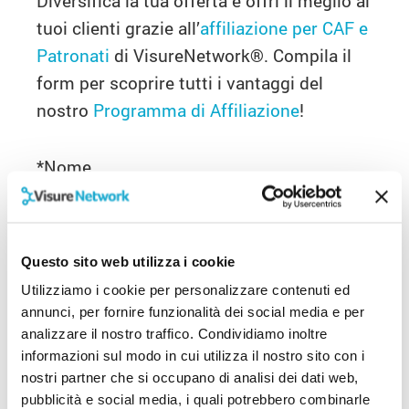
Diversifica la tua offerta e offri il meglio ai
tuoi clienti grazie all’
affiliazione per CAF e
Patronati
di VisureNetwork
®
. Compila il
form per scoprire tutti i vantaggi del
nostro
Programma di Affiliazione
!
*
Nome
*
Cognome
Questo sito web utilizza i cookie
Utilizziamo i cookie per personalizzare contenuti ed
annunci, per fornire funzionalità dei social media e per
*
Società
analizzare il nostro traffico. Condividiamo inoltre
informazioni sul modo in cui utilizza il nostro sito con i
nostri partner che si occupano di analisi dei dati web,
*
Affiliazione
pubblicità e social media, i quali potrebbero combinarle