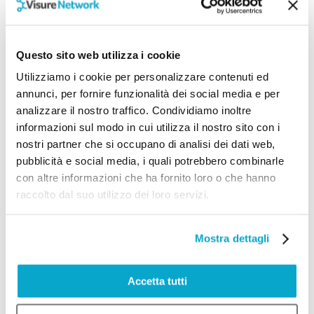
matrice di rischio consente di classificare
e gestire i rischi attraverso strategie di
evitamento, trasferimento o mitigazione.
Questo sito web utilizza i cookie
Infine, documentare e rivedere
Utilizziamo i cookie per personalizzare contenuti ed
periodicamente le valutazioni di rischio
annunci, per fornire funzionalità dei social media e per
analizzare il nostro traffico. Condividiamo inoltre
garantisce che l’azienda rimanga agile e
informazioni sul modo in cui utilizza il nostro sito con i
pronta a fronteggiare nuove minacce. Un
nostri partner che si occupano di analisi dei dati web,
approccio proattivo alla gestione del
pubblicità e social media, i quali potrebbero combinarle
rischio non solo protegge l’azienda da
con altre informazioni che ha fornito loro o che hanno
raccolto dal suo utilizzo dei loro servizi.
perdite significative, ma le offre anche un
vantaggio competitivo, promuovendo una
Mostra dettagli
cultura di sicurezza e resilienza.
Diversificare per ridurre
Accetta tutti
l’impatto delle crisi