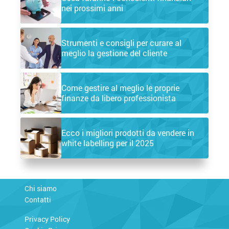
nei prossimi anni
Strumenti e consigli per curare al
meglio la gestione del cliente
Come gestire al meglio le proprie
finanze da libero professionista
Ecco i migliori prodotti da vendere in
white labelling per il 2025
Chi siamo
Contatti
Privacy Policy