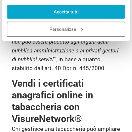
servizi, inoltre, i certificati vengono
Accetta tutti
sempre sostituiti dalle
autocertificazioni
.
Pena la loro nullità, infatti, devono
Personalizza
riportare la dicitura: “
Il presente certificato
non può essere prodotto agli organi della
pubblica amministrazione o ai privati gestori
di pubblici servizi
”, in base a quanto
stabilito dall’art. 40 Dpr n. 445/2000.
Vendi i certificati
anagrafici online in
tabaccheria con
VisureNetwork
®
Chi gestisce una tabaccheria può ampliare