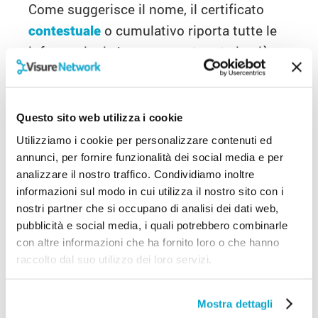
Come suggerisce il nome, il certificato
contestuale
o cumulativo riporta tutte le
informazioni che sono contenute in più
certificati. In particolare questo
documento evidenzia: dati di nascita,
esistenza in vita, cittadinanza, stato civile,
Questo sito web utilizza i cookie
matrimonio, stato di famiglia e iscrizione
Utilizziamo i cookie per personalizzare contenuti ed
nelle liste elettorali.
annunci, per fornire funzionalità dei social media e per
analizzare il nostro traffico. Condividiamo inoltre
Quando servono i
informazioni sul modo in cui utilizza il nostro sito con i
nostri partner che si occupano di analisi dei dati web,
certificati anagrafici?
pubblicità e social media, i quali potrebbero combinarle
con altre informazioni che ha fornito loro o che hanno
È possibile utilizzare i certificati anagrafici
raccolto dal suo utilizzo dei loro servizi.
solo nei rapporti tra
privati
. Nella
relazione con gli organi della Pubblica
Mostra dettagli
Amministrazione e i gestori dei pubblici