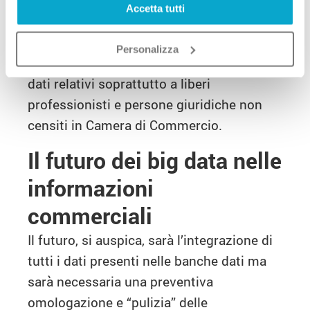
partite IVA cessate e di gruppo messi a
Accetta tutti
disposizione dalla
Agenzia delle Entrate
.
Si tratta di un importante elemento di
Personalizza
novità che prelude a future integrazioni di
dati relativi soprattutto a liberi
professionisti e persone giuridiche non
censiti in Camera di Commercio.
Il futuro dei big data nelle
informazioni
commerciali
Il futuro, si auspica, sarà l’integrazione di
tutti i dati presenti nelle banche dati ma
sarà necessaria una preventiva
omologazione e “pulizia” delle