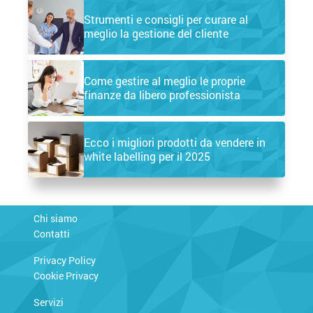
Strumenti e consigli per curare al
meglio la gestione del cliente
Come gestire al meglio le proprie
finanze da libero professionista
Ecco i migliori prodotti da vendere in
white labelling per il 2025
Chi siamo
Contatti
Privacy Policy
Cookie Privacy
Servizi