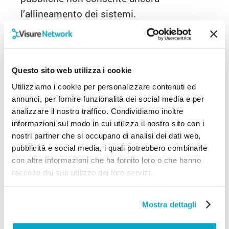
l’allineamento dei sistemi.
L’ente pubblico che sta sviluppando,
anche dal punto di vista tecnologico,
sistemi di integrazione di dati è la
Camera
Questo sito web utilizza i cookie
di Commercio
.
Nel corso del 2019 le
Utilizziamo i cookie per personalizzare contenuti ed
visure camerali si sono arricchite dei dati
annunci, per fornire funzionalità dei social media e per
analizzare il nostro traffico. Condividiamo inoltre
relativi al numero di occupati in una
informazioni sul modo in cui utilizza il nostro sito con i
impresa, provenienti dall’
INPS
. Ora è
nostri partner che si occupano di analisi dei dati web,
quindi possibile verificare il numero
pubblicità e social media, i quali potrebbero combinarle
effettivo dei dipendenti di una impresa e
con altre informazioni che ha fornito loro o che hanno
raccolto dal suo utilizzo dei loro servizi.
conoscerne l’evoluzione nel tempo.
Dal mese di ottobre, sono stati integrati
Mostra dettagli
nelle visure camerali anche i dati sulle