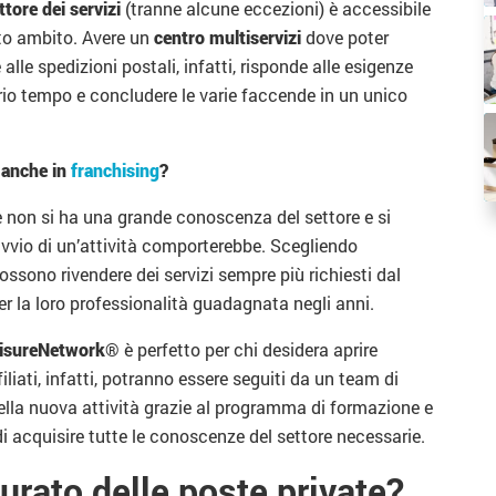
ttore dei servizi
(tranne alcune eccezioni) è accessibile
sto ambito. Avere un
centro multiservizi
dove poter
 alle spedizioni postali, infatti, risponde alle esigenze
prio tempo e concludere le varie faccende in un unico
, anche in
franchising
?
se non si ha una grande conoscenza del settore e si
l’avvio di un’attività comporterebbe. Scegliendo
i possono rivendere dei servizi sempre più richiesti dal
er la loro professionalità guadagnata negli anni.
isureNetwork
® è perfetto per chi desidera aprire
filiati, infatti, potranno essere seguiti da un team di
della nuova attività grazie al programma di formazione e
 acquisire tutte le conoscenze del settore necessarie.
urato delle poste private?