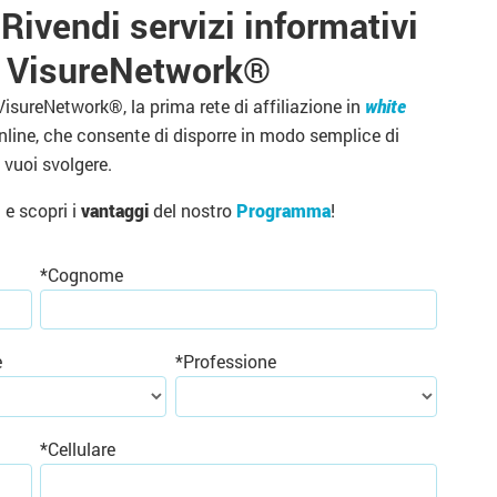
Rivendi servizi informativi
n VisureNetwork
®
VisureNetwork®, la prima rete di affiliazione in
white
nline, che consente di disporre in modo semplice di
e vuoi svolgere.
m e scopri i
vantaggi
del nostro
Programma
!
*
Cognome
e
*
Professione
*
Cellulare