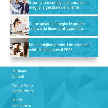
Strumenti e consigli per curare al
meglio la gestione del cliente
Come gestire al meglio le proprie
finanze da libero professionista
Ecco i migliori prodotti da vendere in
white labelling per il 2025
Chi siamo
Contatti
Privacy Policy
Cookie Privacy
Servizi
E-Commerce