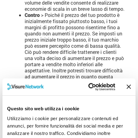
volume delle vendite consente di realizzare
economie di scala in un breve lasso di tempo.
Contro
> Poiché il prezzo del tuo prodotto è
inizialmente fissato piuttosto basso, i tuoi
margini di profitto possono risentirne fino a
quando non aumenti il prezzo. Se imposti un
prezzo iniziale troppo basso, il tuo marchio
può essere percepito come di bassa qualità.
Ciò può rendere difficile trattenere i clienti
una volta deciso di aumentare il prezzo e può
portare a vendite molto inferiori alle
aspettative. Inoltre potresti trovare difficoltà
ad aumentare il prezzo in quanto questa
azione potrebbe incontrare una forte
resistenza dei clienti.
3. Price Skimming (scrematura dei
prezzi)
Questo sito web utilizza i cookie
La scrematura del prezzo comporta
Utilizziamo i cookie per personalizzare contenuti ed
annunci, per fornire funzionalità dei social media e per
l’impostazione di un prezzo elevato su un
analizzare il nostro traffico. Condividiamo inoltre
servizio di bassa qualità, con l’obiettivo di