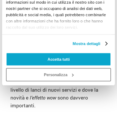
informazioni sul modo in cui utilizza il nostro sito con i
generare più entrate possibili dal piccolo
nostri partner che si occupano di analisi dei dati web,
numero di persone che sono disposte ad
pubblicità e social media, i quali potrebbero combinarle
con altre informazioni che ha fornito loro o che hanno
acquistarlo a quel prezzo. Una volta
raccolto dal suo utilizzo dei loro servizi.
saturato il mercato sarà poi possibile
abbassare progressivamente il prezzo di
Mostra dettagli
vendita, cosi da essere in grado di
scremare i profitti da segmenti di mercato
Accetta tutti
più ampi e più sensibili al prezzo.
La scrematura dei prezzi viene spesso
Personalizza
utilizzata nei mercati che hanno un alto
livello di lanci di nuovi servizi e dove la
novità e
l’effetto wow
sono davvero
importanti.