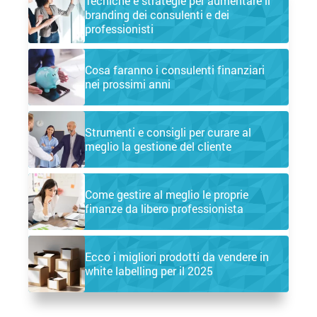
Tecniche e strategie per aumentare il
branding dei consulenti e dei
professionisti
Cosa faranno i consulenti finanziari
nei prossimi anni
Strumenti e consigli per curare al
meglio la gestione del cliente
Come gestire al meglio le proprie
finanze da libero professionista
Ecco i migliori prodotti da vendere in
white labelling per il 2025