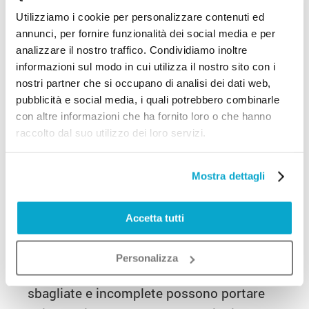
di un immobile certifica dinanzi al notaio lo
stato di fatto reale del bene),
Utilizziamo i cookie per personalizzare contenuti ed
nuovo accatastamento
(nel caso si voglia
annunci, per fornire funzionalità dei social media e per
ottenere dal Catasto una nuova assegnazione
analizzare il nostro traffico. Condividiamo inoltre
di dati catastali riferibili a nuove costruzioni),
informazioni sul modo in cui utilizza il nostro sito con i
frazionamento
e
accorpamento
(quando
nostri partner che si occupano di analisi dei dati web,
un’unità immobiliare viene divisa oppure da
due proprietà se ne ricava solo una).
pubblicità e social media, i quali potrebbero combinarle
con altre informazioni che ha fornito loro o che hanno
Importanza delle pratiche catastali
raccolto dal suo utilizzo dei loro servizi.
Come è facile comprendere, le pratiche
catastali sono delle pratiche burocratiche
Mostra dettagli
di estrema importanza, fondamentali ogni
qual volta un professionista necessiti di
Accetta tutti
certificare la conformità tra i documenti di
un immobile e quanto invece è stato
Personalizza
dichiarato in Catasto. Dichiarazioni
sbagliate e incomplete possono portare