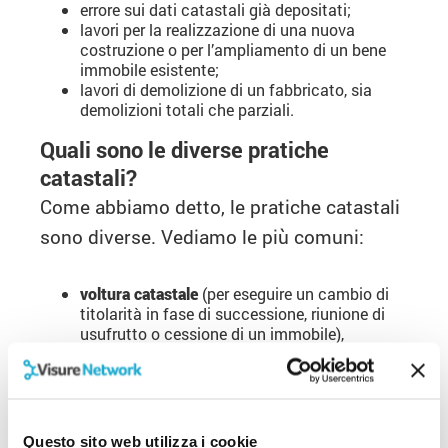
errore sui dati catastali già depositati;
lavori per la realizzazione di una nuova
costruzione o per l’ampliamento di un bene
immobile esistente;
lavori di demolizione di un fabbricato, sia
demolizioni totali che parziali.
Quali sono le diverse pratiche
catastali?
Come abbiamo detto, le pratiche catastali
sono diverse. Vediamo le più comuni:
voltura catastale
(per eseguire un cambio di
titolarità in fase di successione, riunione di
usufrutto o cessione di un immobile),
variazione catastale
(nel caso di lavori di
ristrutturazione e per comunicare le
modifiche effettuate sull’immobile, causa di
una diversa distribuzione interna dei tavolati),
conformità catastale
(con la quale il venditore
Questo sito web utilizza i cookie