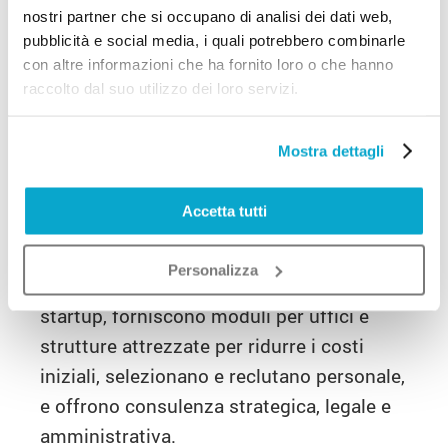
nostri partner che si occupano di analisi dei dati web,
innovative, formazione, consulenza per la
pubblicità e social media, i quali potrebbero combinarle
realizzazione dei progetti di fattibilità e
con altre informazioni che ha fornito loro o che hanno
l’elaborazione di un business plan
raccolto dal suo utilizzo dei loro servizi.
accurato.
Mostra dettagli
La seconda fase, l’incubazione, è rivolta a
neo imprenditori con meno di dodici mesi
Accetta tutti
di attività. In questa fase, gli incubatori
offrono supporto per idee d’impresa
Personalizza
innovative, aumentano la visibilità delle
startup, forniscono moduli per uffici e
strutture attrezzate per ridurre i costi
iniziali, selezionano e reclutano personale,
e offrono consulenza strategica, legale e
amministrativa.