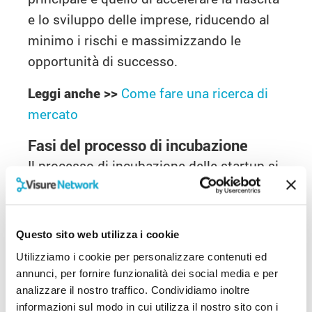
e lo sviluppo delle imprese, riducendo al
minimo i rischi e massimizzando le
opportunità di successo.
Leggi anche >>
Come fare una ricerca di
mercato
Fasi del processo di incubazione
Il processo di incubazione delle startup si
articola in tre fasi principali. La prima fase,
chiamata pre-incubazione, dura circa
cinque mesi e offre vari servizi per
Questo sito web utilizza i cookie
sostenere la nascita di nuove imprese.
Utilizziamo i cookie per personalizzare contenuti ed
Questi servizi includono colloqui di
annunci, per fornire funzionalità dei social media e per
orientamento per sviluppare l’idea
analizzare il nostro traffico. Condividiamo inoltre
informazioni sul modo in cui utilizza il nostro sito con i
imprenditoriale, promozione delle idee