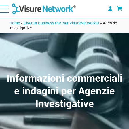
Home
»
Diventa Business Partner VisureNetwork®
»
Agenzie
investigative
Informazioni commerciali
e indagini per Agenzie
Investigative