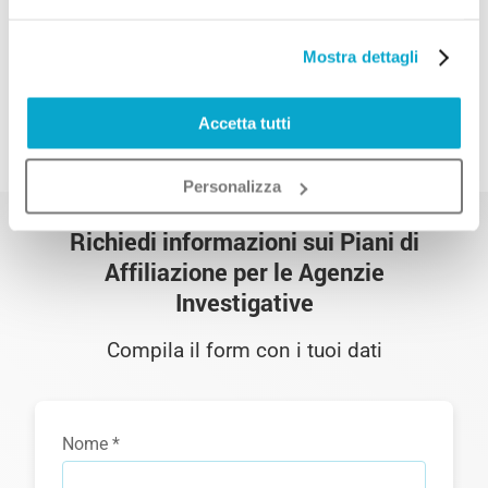
dati pubbliche, ma anche le informazioni
commerciali, i servizi di rintraccio debitori e
Mostra dettagli
per recupero crediti e le indagini patrimoniali
su persone e aziende.
Accetta tutti
Personalizza
Richiedi informazioni sui Piani di
Affiliazione per le Agenzie
Investigative
Compila il form con i tuoi dati
Nome *