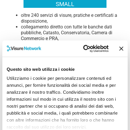
SMALL
oltre 240 servizi di visure, pratiche e certificati a
disposizione,
collegamento diretto con tutte le banche dati
pubbliche, Catasto, Conservatoria, Camera di
Commercio e PRA,
consegna delle visure online in pochi secondi via
e-mail,
operatività del servizio tutti i giorni, festivi
compresi, H24,
nessun costo di attivazione o di manutenzione,
Questo sito web utilizza i cookie
servizi di rintraccio debitori e indagini
Utilizziamo i cookie per personalizzare contenuti ed
patrimoniali,
personalizzazione della tua piattaforma con il
annunci, per fornire funzionalità dei social media e per
tuo logo, i tuoi colori, i tuoi dati aziendali e di
analizzare il nostro traffico. Condividiamo inoltre
contatto (email e telefono).
informazioni sul modo in cui utilizza il nostro sito con i
nostri partner che si occupano di analisi dei dati web,
Agevola il tuo lavoro con la piattaforma di
pubblicità e social media, i quali potrebbero combinarle
®:
VisureNetwork
puoi richiedere non solo le
con altre informazioni che ha fornito loro o che hanno
visure estratte in tempo reale dalle banche
raccolto dal suo utilizzo dei loro servizi.