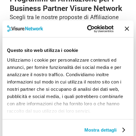
Business Partner Visure Network
Scegli tra le nostre proposte di Affiliazione
commerciale: Web Banner, Affiliazioni e
Franchising.
Questo sito web utilizza i cookie
Utilizziamo i cookie per personalizzare contenuti ed
annunci, per fornire funzionalità dei social media e per
analizzare il nostro traffico. Condividiamo inoltre
WEB BANNER
informazioni sul modo in cui utilizza il nostro sito con i
nostri partner che si occupano di analisi dei dati web,
Hai un sito web o un blog e vuoi trasformare le
pubblicità e social media, i quali potrebbero combinarle
visite in conversioni? Inserisci i Web Banner di
con altre informazioni che ha fornito loro o che hanno
VisureNetwork® e inizia a guadagnare.
raccolto dal suo utilizzo dei loro servizi.
Scopri di più
Mostra dettagli