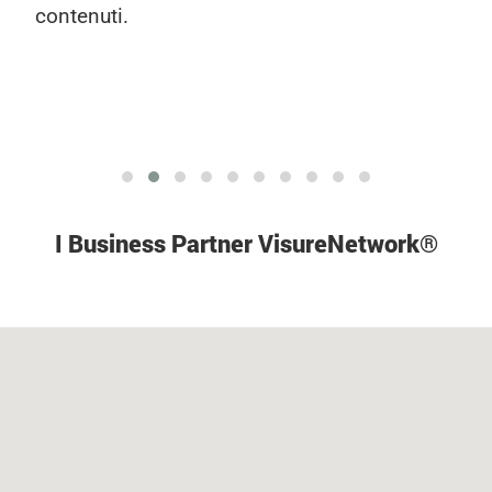
attività dei nostri clienti. Un altro aspetto
vantaggioso è che non è richiesta nessuna
fee d’ingresso.
I Business Partner VisureNetwor
k
®